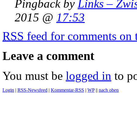
Pingback by
Links – Zwis
2015 @
17:53
RSS
feed for comments on t
Leave a comment
You must be
logged in
to p
Login
|
RSS-Newsfeed
|
Kommentar-RSS
|
WP
||
nach oben