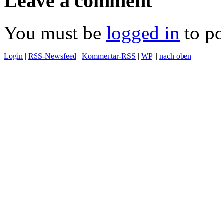
Leave a comment
You must be
logged in
to p
Login
|
RSS-Newsfeed
|
Kommentar-RSS
|
WP
||
nach oben