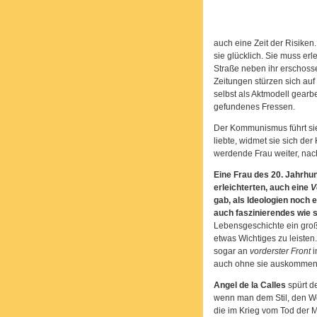
auch eine Zeit der Risiken.
sie glücklich. Sie muss erl
Straße neben ihr erschossen
Zeitungen stürzen sich auf
selbst als Aktmodell gearb
gefundenes Fressen.
Der Kommunismus führt sie 
liebte, widmet sie sich de
werdende Frau weiter, nac
Eine Frau des 20. Jahrhu
erleichterten, auch eine
V
gab, als Ideologien noch 
auch faszinierendes wie s
Lebensgeschichte ein groß
etwas Wichtiges zu leisten
sogar an
vorderster Front
i
auch ohne sie auskommen
Angel de la Calles
spürt d
wenn man dem Stil, den Wo
die im Krieg vom Tod der M