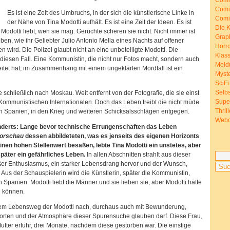
Comi
Comi
Es ist eine Zeit des Umbruchs, in der sich die künstlerische Linke in
Comi
der Nähe von Tina Modotti aufhält. Es ist eine Zeit der Ideen. Es ist
Die K
 Modotti liebt, wen sie mag. Gerüchte scheren sie nicht. Nicht immer ist
Grap
eben, wie ihr Geliebter Julio Antonio Mella eines Nachts auf offener
Horr
 wird. Die Polizei glaubt nicht an eine unbeteiligte Modotti. Die
Klass
 diesen Fall. Eine Kommunistin, die nicht nur Fotos macht, sondern auch
Meld
eitet hat, im Zusammenhang mit einem ungeklärten Mordfall ist ein
Myst
SciFi
Selb
schließlich nach Moskau. Weit entfernt von der Fotografie, die sie einst
Supe
r Kommunistischen Internationalen. Doch das Leben treibt die nicht müde
Thrill
h Spanien, in den Krieg und weiteren Schicksalsschlägen entgegen.
Webc
nderts: Lange bevor technische Errungenschaften das Leben
orschau
dessen abbildeteten, was es jenseits des eigenen Horizonts
einen hohen Stellenwert besaßen, lebte Tina Modotti ein unstetes, aber
päter ein gefährliches Leben.
In allen Abschnitten strahlt aus dieser
er Enthusiasmus, ein starker Lebensdrang hervor und der Wunsch,
. Aus der Schauspielerin wird die Künstlerin, später die Kommunistin,
n Spanien. Modotti liebt die Männer und sie lieben sie, aber Modotti hätte
 können.
em Lebensweg der Modotti nach, durchaus auch mit Bewunderung,
rten und der Atmosphäre dieser Spurensuche glauben darf. Diese Frau,
utter erfuhr, drei Monate, nachdem diese gestorben war. Die einstige