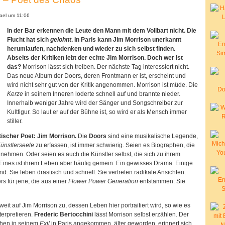
el um 11:06
In der Bar erkennen die Leute den Mann mit dem Vollbart nicht. Die
Flucht hat sich
gelohnt
. In Paris kann Jim Morrison unerkannt
herumlaufen, nachdenken und wieder zu sich selbst finden.
Abseits der Kritiken lebt der echte Jim Morrison. Doch wer ist
das?
Morrison lässt sich treiben. Der nächste Tag interessiert nicht.
Das neue Album der Doors, deren Frontmann er ist, erscheint und
wird nicht sehr gut von der Kritik angenommen. Morrison ist müde. Die
Kerze
in seinem Inneren loderte schnell auf und brannte nieder.
Innerhalb weniger Jahre wird der Sänger und Songschreiber zur
Kultfigur. So laut er auf der Bühne ist, so wird er als Mensch immer
stiller.
tischer Poet: Jim Morrison.
Die
Doors
sind eine musikalische Legende,
ünstlerseele
zu erfassen, ist immer schwierig. Seien es Biographen, die
nnehmen. Oder seien es auch die Künstler selbst, die sich zu ihrem
Eines ist ihrem Leben aber häufig gemein: Ein gewisses Drama. Einige
d. Sie leben drastisch und schnell. Sie vertreten radikale Ansichten.
s für jene, die aus einer
Flower Power Generation
entstammen: Sie
k weit auf Jim Morrison zu, dessen Leben hier portraitiert wird, so wie es
terpretieren.
Frederic Bertocchini
lässt Morrison selbst erzählen. Der
chen in seinem
Exil
in Paris angekommen, älter geworden, erinnert sich