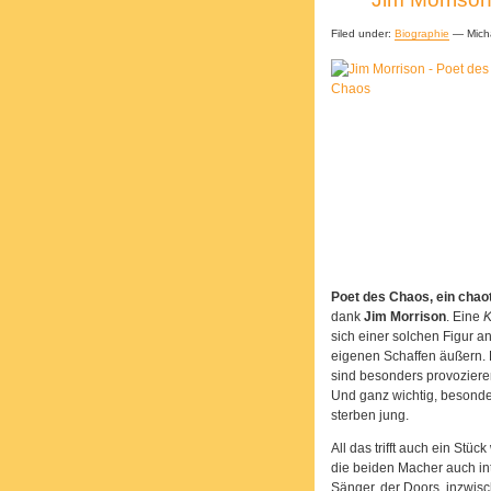
Filed under:
Biographie
— Micha
Poet des Chaos, ein chao
dank
Jim Morrison
. Eine
K
sich einer solchen Figur a
eigenen Schaffen äußern. 
sind besonders provozieren
Und ganz wichtig, besonder
sterben jung.
All das trifft auch ein Stüc
die beiden Macher auch in
Sänger, der Doors, inzwis