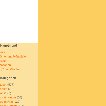
Hauptmenü
seite
ücher und Hörspiele
essum
mationen
s (Comic-Macher)
Kategorien
teuer
(577)
raphie
(22)
oon
(192)
s für Kinder
(50)
cs im Film
(122)