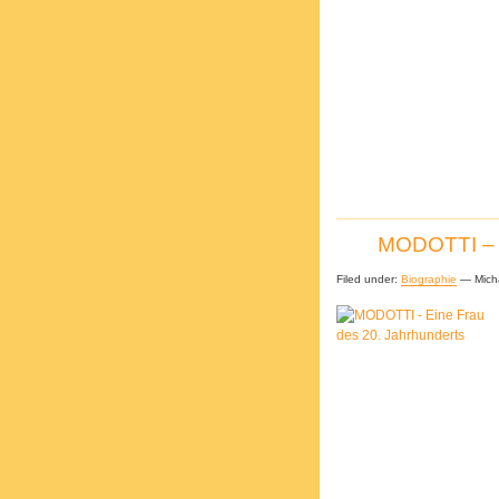
MODOTTI – E
Filed under:
Biographie
— Mich