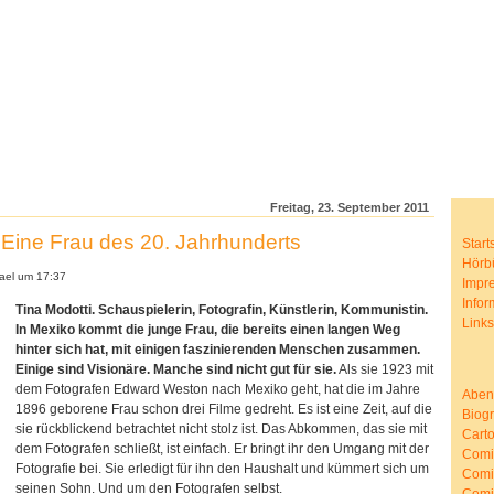
Freitag, 23. September 2011
ine Frau des 20. Jahrhunderts
Start
Hörb
ael um 17:37
Impr
Infor
Tina Modotti. Schauspielerin, Fotografin, Künstlerin, Kommunistin.
Link
In Mexiko kommt die junge Frau, die bereits einen langen Weg
hinter sich hat, mit einigen faszinierenden Menschen zusammen.
Einige sind Visionäre. Manche sind nicht gut für sie.
Als sie 1923 mit
dem Fotografen Edward Weston nach Mexiko geht, hat die im Jahre
Aben
1896 geborene Frau schon drei Filme gedreht. Es ist eine Zeit, auf die
Biog
sie rückblickend betrachtet nicht stolz ist. Das Abkommen, das sie mit
Cart
dem Fotografen schließt, ist einfach. Er bringt ihr den Umgang mit der
Comic
Fotografie bei. Sie erledigt für ihn den Haushalt und kümmert sich um
Comi
seinen Sohn. Und um den Fotografen selbst.