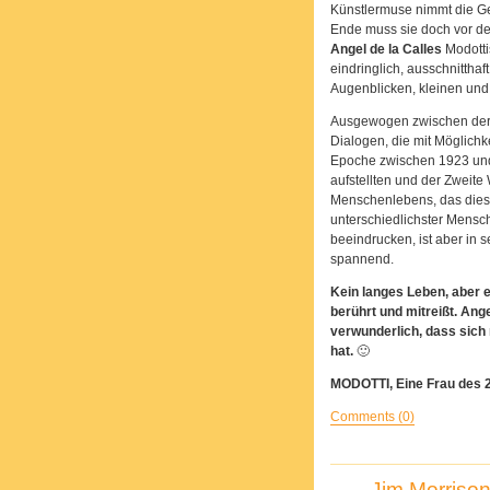
Künstlermuse nimmt die Ge
Ende muss sie doch vor den
Angel de la Calles
Modotti
eindringlich, ausschnitthaft
Augenblicken, kleinen und
Ausgewogen zwischen der E
Dialogen, die mit Möglichkei
Epoche zwischen 1923 und
aufstellten und der Zweite 
Menschenlebens, das diese
unterschiedlichster Mensch
beeindrucken, ist aber in 
spannend.
Kein langes Leben, aber e
berührt und mitreißt. Ang
verwunderlich, dass sich
hat.
🙂
MODOTTI, Eine Frau des 
Comments (0)
Jim Morriso