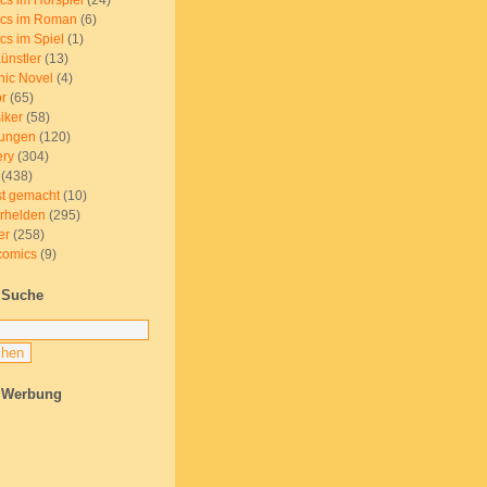
cs im Hörspiel
(24)
cs im Roman
(6)
cs im Spiel
(1)
ünstler
(13)
hic Novel
(4)
or
(65)
iker
(58)
ungen
(120)
ery
(304)
(438)
st gemacht
(10)
rhelden
(295)
er
(258)
omics
(9)
Suche
Werbung