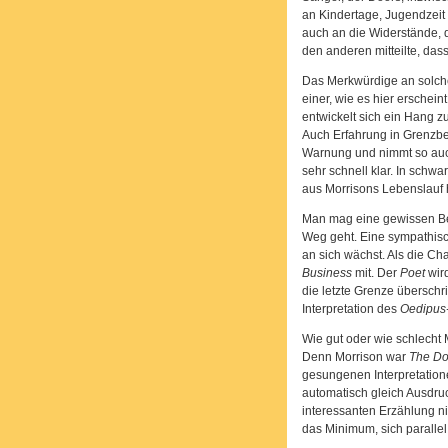
an Kindertage, Jugendzeit 
auch an die Widerstände, d
den anderen mitteilte, dass
Das Merkwürdige an solche
einer, wie es hier erscheint
entwickelt sich ein Hang 
Auch Erfahrung in Grenzbe
Warnung und nimmt so auch
sehr schnell klar. In schwa
aus Morrisons Lebenslauf 
Man mag eine gewissen Bew
Weg geht. Eine sympathische
an sich wächst. Als die C
Business
mit. Der
Poet
wird
die letzte Grenze überschr
Interpretation des
Oedipus
Wie gut oder wie schlecht 
Denn Morrison war
The Do
gesungenen Interpretation
automatisch gleich Ausdruck
interessanten Erzählung nic
das Minimum, sich paralle