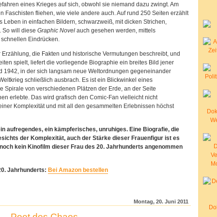
fahren eines Krieges auf sich, obwohl sie niemand dazu zwingt. Am
 Faschisten fliehen, wie viele andere auch. Auf rund 250 Seiten erzählt
s Leben in einfachen Bildern, schwarzweiß, mit dicken Strichen,
. So will diese
Graphic Novel
auch gesehen werden, mittels
 schnellen Eindrücken.
rzählung, die Fakten und historische Vermutungen beschreibt, und
ten spielt, liefert die vorliegende Biographie ein breites Bild jener
 1942, in der sich langsam neue Weltordnungen gegeneinander
Weltkrieg schließlich ausbrach. Es ist ein Blickwinkel eines
 Spirale von verschiedenen Plätzen der Erde, an der Seite
en erlebte. Das wird grafisch den Comic-Fan vielleicht nicht
seiner Komplexität und mit all den gesammelten Erlebnissen höchst
in aufregendes, ein kämpferisches, unruhiges. Eine Biografie, die
esichts der Komplexität, auch der Stärke dieser Frauenfigur ist es
 noch kein Kinofilm dieser Frau des 20. Jahrhunderts angenommen
20. Jahrhunderts:
Bei Amazon bestellen
Montag, 20. Juni 2011
n – Poet des Chaos